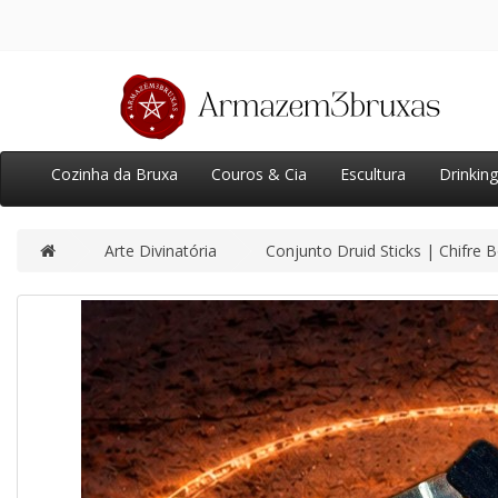
Cozinha da Bruxa
Couros & Cia
Escultura
Drinkin
Arte Divinatória
Conjunto Druid Sticks | Chifre 