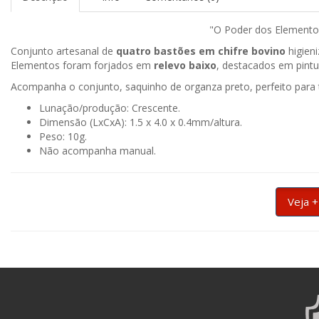
"O Poder dos Elementos
Conjunto artesanal de
quatro bastões em chifre bovino
higieni
Elementos foram forjados em
relevo baixo
, destacados em pintur
Acompanha o conjunto, saquinho de organza preto, perfeito para 
Lunação/produção: Crescente.
Dimensão (LxCxA): 1.5 x 4.0 x 0.4mm/altura.
Peso: 10g.
Não acompanha manual.
Veja +