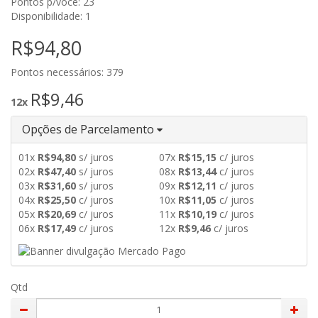
Pontos p/você: 23
Disponibilidade: 1
R$94,80
Pontos necessários: 379
R$9,46
12x
Opções de Parcelamento
01x
R$94,80
s/ juros
07x
R$15,15
c/ juros
02x
R$47,40
s/ juros
08x
R$13,44
c/ juros
03x
R$31,60
s/ juros
09x
R$12,11
c/ juros
04x
R$25,50
c/ juros
10x
R$11,05
c/ juros
05x
R$20,69
c/ juros
11x
R$10,19
c/ juros
06x
R$17,49
c/ juros
12x
R$9,46
c/ juros
Qtd