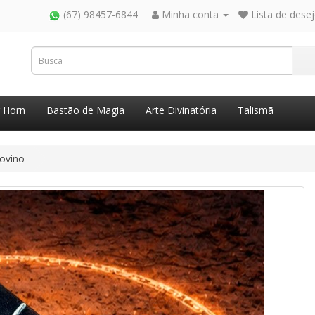
(67) 98457-6844
Minha conta
Lista de desej
g Horn
Bastão de Magia
Arte Divinatória
Talismã
Bovino