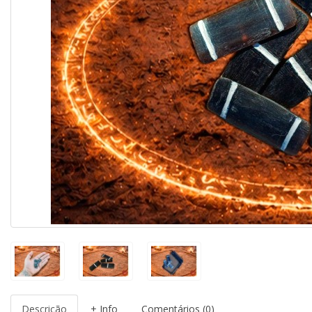
Descrição
+ Info
Comentários (0)