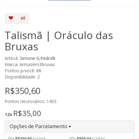
Talismã | Oráculo das
Bruxas
Artesã:
Simone G.Pedrolli
Marca: Armazém3bruxas
Pontos p/você: 88
Disponibilidade: 2
R$350,60
Pontos necessários: 1403
R$35,00
12x
Opções de Parcelamento
01x
R$350,60
s/ juros
07x
R$56,04
c/ juros