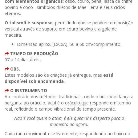
com elementos orgânicos
: osso, couro, pena, lasca de chifre
bovino e coco - símbolos diretos de Mãe Terra e seus ciclos
eternos.
O talismã é suspenso
, permitindo que se pendure em posição
vertical através de suporte em couro bovino e argola de
madeira.
Dimensão aprox. (LxCxA): 50 a 60 cm/comprimento.
TEMPO DE PRODUÇÃO
07 a 14 dias úteis.
OBS.
Estes modelos são de criações já entregue, mas
está
disponível sob encomenda
.
O INSTRUMENTO
Ao contrário dos métodos tradicionais, onde o buscador lança a
pergunta ao oráculo, aqui é o oráculo que responde em tempo
real, refletindo o campo vibracional do tempo presente.
Não é você quem o ativa, é ele quem lhe desperta para o
momento do agora.
Cada runa movimenta-se livremente, respondendo ao fluxo do