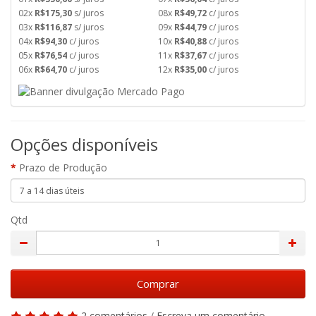
02x
R$175,30
s/ juros
08x
R$49,72
c/ juros
03x
R$116,87
s/ juros
09x
R$44,79
c/ juros
04x
R$94,30
c/ juros
10x
R$40,88
c/ juros
05x
R$76,54
c/ juros
11x
R$37,67
c/ juros
06x
R$64,70
c/ juros
12x
R$35,00
c/ juros
Opções disponíveis
Prazo de Produção
Qtd
Comprar
2 comentários
/
Escreva um comentário