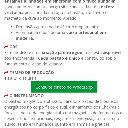
entalhes alinhados em sincronia com o fluxo Kundalini
,
conectando-os com a energia vital canalizada até a
esfera
cristalina
posicionada no topo do bastão, irradiando o
magneto da cura ao momento vibrado.
Dimensão aproximada: 43 cm/comprimento.
Acompanha o bastão uma
caixa artesanal em
madeira.
OBS.
Este modelo é uma
criação já entregue
, mas está disponível
sob encomenda -
Cada bastão é único
e construído sob o
fundamento e visão do zelador.
TEMPO DE PRODUÇÃO
14 a 21 dias úteis
Consulte direto no Whatsapp
O INSTRUMENTO
O bastão magnético é utilizado para localização de bloqueios
energéticos no corpo físico e sutil, alinhamento dos Chakras e
fortalecimento da energia vital, cura magnética de ferimentos e
desequilíbrios emocionais, resgate e reenergização do campo
áurico, tanto em humanos quanto em animais e práticas