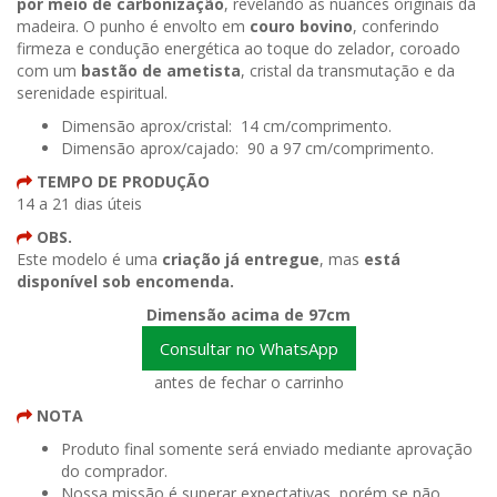
por meio de carbonização
, revelando as nuances originais da
madeira. O punho é envolto em
couro bovino
, conferindo
firmeza e condução energética ao toque do zelador, coroado
com um
bastão de ametista
, cristal da transmutação e da
serenidade espiritual.
Dimensão aprox/cristal: 14 cm/comprimento.
Dimensão aprox/cajado: 90 a 97 cm/comprimento.
TEMPO DE PRODUÇÃO
14 a 21 dias úteis
OBS.
Este modelo é uma
criação já entregue
, mas
está
disponível sob encomenda.
Dimensão acima de 97cm
Consultar no WhatsApp
antes de fechar o carrinho
NOTA
Produto final somente será enviado mediante aprovação
do comprador.
Nossa missão é superar expectativas, porém se não