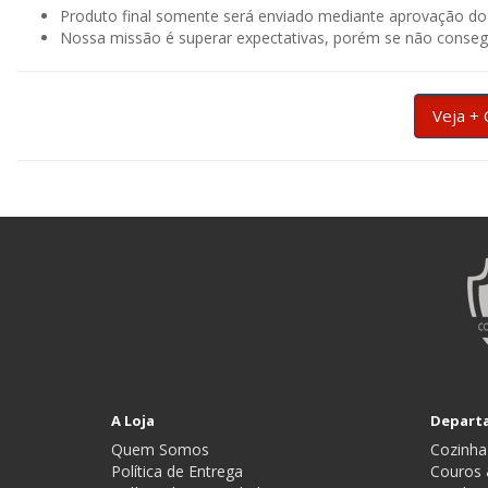
Produto final somente será enviado mediante aprovação d
Nossa missão é superar expectativas, porém se não consegu
Veja + 
A Loja
Depart
Quem Somos
Cozinha
Política de Entrega
Couros 