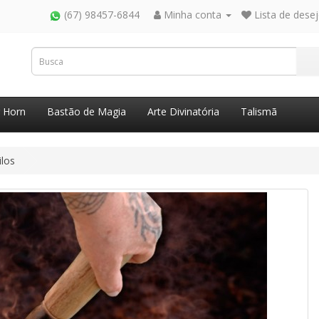
(67) 98457-6844
Minha conta
Lista de desej
g Horn
Bastão de Magia
Arte Divinatória
Talismã
ilos