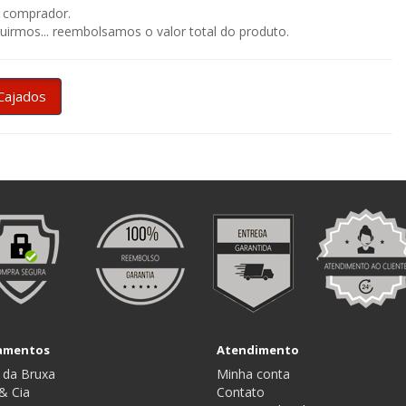
o comprador.
irmos... reembolsamos o valor total do produto.
Cajados
amentos
Atendimento
 da Bruxa
Minha conta
& Cia
Contato