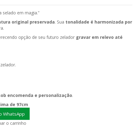
a selado em magia.”
atura original preservada
. Sua
tonalidade é harmonizada por
a.
ferecendo opção de seu futuro zelador
gravar em relevo até
zelador.
 sob encomenda e personalização
.
ima de 97cm
no WhatsApp
ar o carrinho