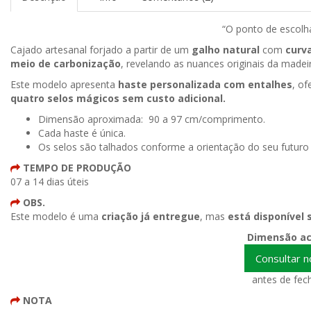
“O ponto de escolh
Cajado artesanal forjado a partir de um
galho natural
com
curv
meio de carbonização
, revelando as nuances originais da madeir
Este modelo apresenta
haste personalizada com entalhes
, o
quatro selos mágicos sem custo adicional.
Dimensão aproximada: 90 a 97 cm/comprimento.
Cada haste é única.
Os selos são talhados conforme a orientação do seu futuro 
TEMPO DE PRODUÇÃO
07 a 14 dias úteis
OBS.
Este modelo é uma
criação já entregue
, mas
está disponível
Dimensão ac
Consultar 
antes de fech
NOTA