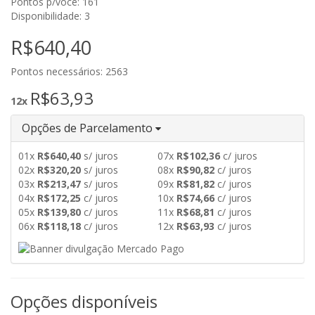
Pontos p/você: 161
Disponibilidade: 3
R$640,40
Pontos necessários: 2563
R$63,93
12x
Opções de Parcelamento
01x
R$640,40
s/ juros
07x
R$102,36
c/ juros
02x
R$320,20
s/ juros
08x
R$90,82
c/ juros
03x
R$213,47
s/ juros
09x
R$81,82
c/ juros
04x
R$172,25
c/ juros
10x
R$74,66
c/ juros
05x
R$139,80
c/ juros
11x
R$68,81
c/ juros
06x
R$118,18
c/ juros
12x
R$63,93
c/ juros
Opções disponíveis