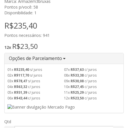
Marca: Armazém3bruxas
Pontos p/você: 58
Disponibilidade: 1
R$235,40
Pontos necessários: 941
R$23,50
12x
Opções de Parcelamento
01x
R$235,40
s/ juros
07x
R$37,63
c/ juros
02x
R$117,70
s/ juros
08x
R$33,38
c/ juros
03x
R$78,47
s/ juros
09x
R$30,08
c/ juros
04x
R$63,32
c/ juros
10x
R$27,45
c/ juros
05x
R$51,39
c/ juros
11x
R$25,29
c/ juros
06x
R$43,44
c/ juros
12x
R$23,50
c/ juros
Qtd