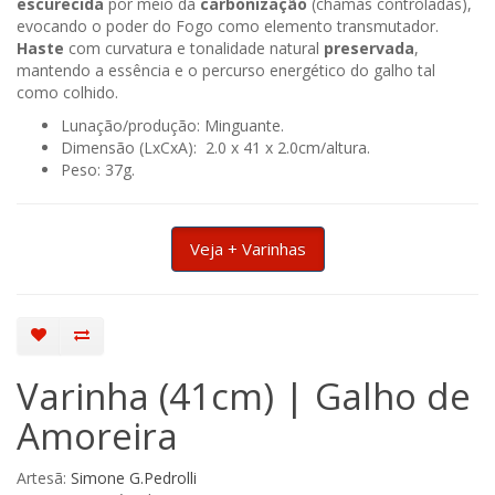
escurecida
por meio da
carbonização
(chamas controladas),
evocando o poder do Fogo como elemento transmutador.
Haste
com curvatura e tonalidade natural
preservada
,
mantendo a essência e o percurso energético do galho tal
como colhido.
Lunação/produção: Minguante.
Dimensão (LxCxA): 2.0 x 41 x 2.0cm/altura.
Peso: 37g.
Veja + Varinhas
Varinha (41cm) | Galho de
Amoreira
Artesã:
Simone G.Pedrolli