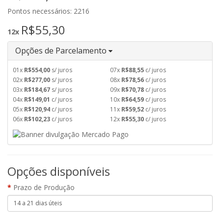
Pontos necessários: 2216
R$55,30
12x
Opções de Parcelamento
01x
R$554,00
s/ juros
07x
R$88,55
c/ juros
02x
R$277,00
s/ juros
08x
R$78,56
c/ juros
03x
R$184,67
s/ juros
09x
R$70,78
c/ juros
04x
R$149,01
c/ juros
10x
R$64,59
c/ juros
05x
R$120,94
c/ juros
11x
R$59,52
c/ juros
06x
R$102,23
c/ juros
12x
R$55,30
c/ juros
Opções disponíveis
Prazo de Produção