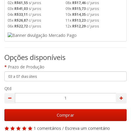
02x
R$61,55
s/ juros
08x
R$17,46
c/ juros
03x
R$41,03
s/ juros
09x
R$15,73
c/ juros
04x
R$33,11
c/ juros
10x
R$14,35
c/ juros
05x
R$26,87
c/ juros
11x
R$13,23
c/ juros
06x
R$22,72
c/ juros
12x
R$12,29
c/ juros
Opções disponíveis
Prazo de Produção
Qtd
Comprar
1 comentários
/
Escreva um comentário