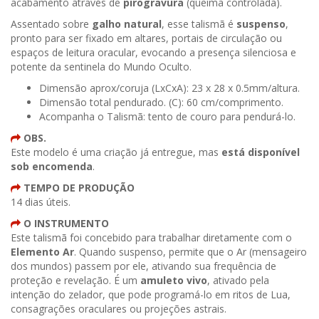
acabamento através de
pirogravura
(queima controlada).
Assentado sobre
galho natural
, esse talismã é
suspenso
,
pronto para ser fixado em altares, portais de circulação ou
espaços de leitura oracular, evocando a presença silenciosa e
potente da sentinela do Mundo Oculto.
Dimensão aprox/coruja (LxCxA): 23 x 28 x 0.5mm/altura.
Dimensão total pendurado. (C): 60 cm/comprimento.
Acompanha o Talismã: tento de couro para pendurá-lo.
OBS.
Este modelo é uma criação já entregue, mas
está disponível
sob encomenda
.
TEMPO DE PRODUÇÃO
14 dias úteis.
O INSTRUMENTO
Este talismã foi concebido para trabalhar diretamente com o
Elemento Ar
. Quando suspenso, permite que o Ar (mensageiro
dos mundos) passem por ele, ativando sua frequência de
proteção e revelação. É um
amuleto vivo
, ativado pela
intenção do zelador, que pode programá-lo em ritos de Lua,
consagrações oraculares ou projeções astrais.