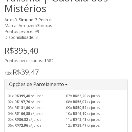
Mistérios
Artesã:
Simone G.Pedrolli
Marca: Armazém3bruxas
Pontos p/você: 99
Disponibilidade: 3
R$395,40
Pontos necessários: 1582
R$39,47
12x
Opções de Parcelamento
01x
R$395,40
s/ juros
07x
R$63,20
c/ juros
02x
R$197,70
s/ juros
08x
R$56,07
c/ juros
03x
R$131,80
s/ juros
09x
R$50,52
c/ juros
04x
R$106,35
c/ juros
10x
R$46,10
c/ juros
05x
R$86,32
c/ juros
11x
R$42,48
c/ juros
06x
R$72,96
c/ juros
12x
R$39,47
c/ juros