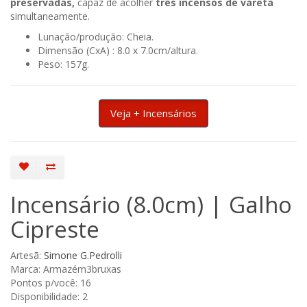
preservadas,
capaz de acolher
três incensos de vareta
simultaneamente.
Lunação/produção: Cheia.
Dimensão (CxA) : 8.0 x 7.0cm/altura.
Peso: 157g.
Veja + Incensários
Incensário (8.0cm) | Galho
Cipreste
Artesã:
Simone G.Pedrolli
Marca: Armazém3bruxas
Pontos p/você: 16
Disponibilidade: 2