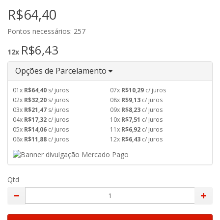
R$64,40
Pontos necessários: 257
R$6,43
12x
Opções de Parcelamento
01x
R$64,40
s/ juros
07x
R$10,29
c/ juros
02x
R$32,20
s/ juros
08x
R$9,13
c/ juros
03x
R$21,47
s/ juros
09x
R$8,23
c/ juros
04x
R$17,32
c/ juros
10x
R$7,51
c/ juros
05x
R$14,06
c/ juros
11x
R$6,92
c/ juros
06x
R$11,88
c/ juros
12x
R$6,43
c/ juros
Qtd