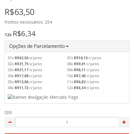
R$63,50
Pontos necessários: 254
R$6,34
12x
Opções de Parcelamento
01x
R$63,50
s/ juros
07x
R$10,15
c/ juros
02x
R$31,75
s/ juros
08x
R$9,01
c/ juros
03x
R$21,17
s/ juros
09x
R$8,11
c/ juros
04x
R$17,08
c/ juros
10x
R$7,40
c/ juros
05x
R$13,86
c/ juros
11x
R$6,82
c/ juros
06x
R$11,72
c/ juros
12x
R$6,34
c/ juros
Qtd