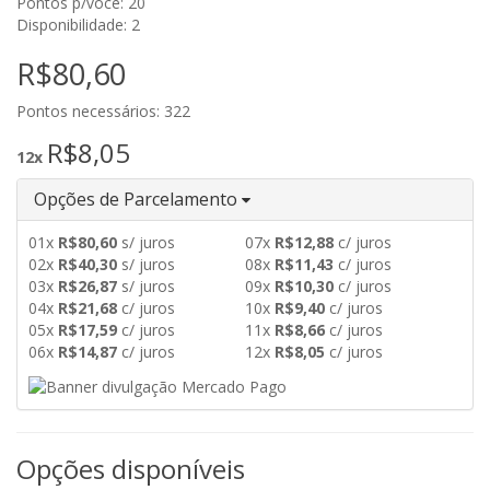
Pontos p/você: 20
Disponibilidade: 2
R$80,60
Pontos necessários: 322
R$8,05
12x
Opções de Parcelamento
01x
R$80,60
s/ juros
07x
R$12,88
c/ juros
02x
R$40,30
s/ juros
08x
R$11,43
c/ juros
03x
R$26,87
s/ juros
09x
R$10,30
c/ juros
04x
R$21,68
c/ juros
10x
R$9,40
c/ juros
05x
R$17,59
c/ juros
11x
R$8,66
c/ juros
06x
R$14,87
c/ juros
12x
R$8,05
c/ juros
Opções disponíveis