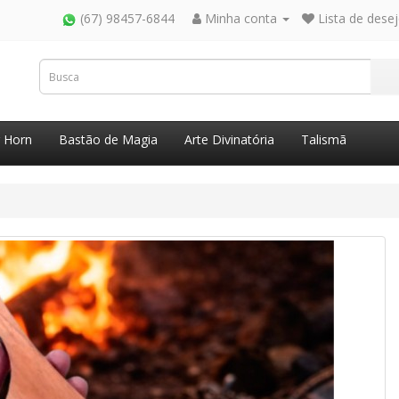
(67) 98457-6844
Minha conta
Lista de desej
g Horn
Bastão de Magia
Arte Divinatória
Talismã