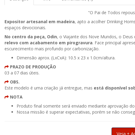
"O Pai de Todos repous
Expositor artesanal em madeira
, apto a acolher Drinking Hor
espaços devocionais.
No centro da peça, Odin
, o Viajante dos Nove Mundos, o Deus 
relevo com acabamento em pirogravura
. Face principal apre
escurecimento mais profundo por carbonização.
Dimensão aprox. (LxCxA): 10.5 x 23 x 1.0cm/altura.
PRAZO DE PRODUÇÃO
03 a 07 dias úteis.
OBS.
Este modelo é uma criação já entregue, mas
está disponível s
NOTA
Produto final somente será enviado mediante aprovação d
Nossa missão é superar expectativas, porém se não consegu
Veja + A