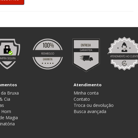
amentos
Atendimento
 da Bruxa
Minha conta
& Cia
Contato
as
Troca ou devolução
g Horn
Busca avançada
de Magia
inatória