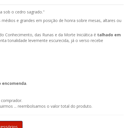
a sob o cedro sagrado."
ns médios e grandes em posição de honra sobre mesas, altares ou
do Conhecimento, das Runas e da Morte Iniciática é
talhado em
senta tonalidade levemente escurecida, já o verso recebe
ob encomenda
.
o comprador.
irmos ... reembolsamos o valor total do produto.
cessórios