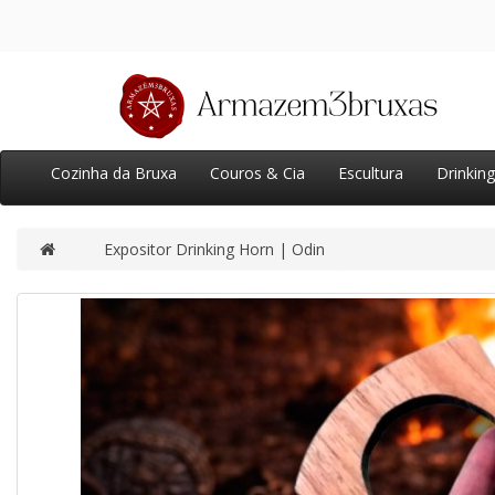
Cozinha da Bruxa
Couros & Cia
Escultura
Drinkin
Expositor Drinking Horn | Odin