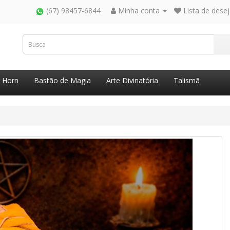
(67) 98457-6844
Minha conta
Lista de desej
g Horn
Bastão de Magia
Arte Divinatória
Talismã