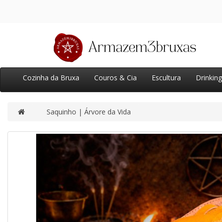
Cozinha da Bruxa
Couros & Cia
Escultura
Drinkin
Saquinho | Árvore da Vida