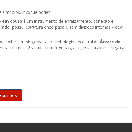
 símbolos, invoque poder.
o em couro
é um instrumento de enraizamento, conexão e
lado
, possui estrutura encorpada e sem divisões internas - ideal
o
acolhe, em pirogravura, a simbologia ancestral da
Árvore da
iência cósmica. Gravada com fogo sagrado, essa árvore carrega a
aquinhos