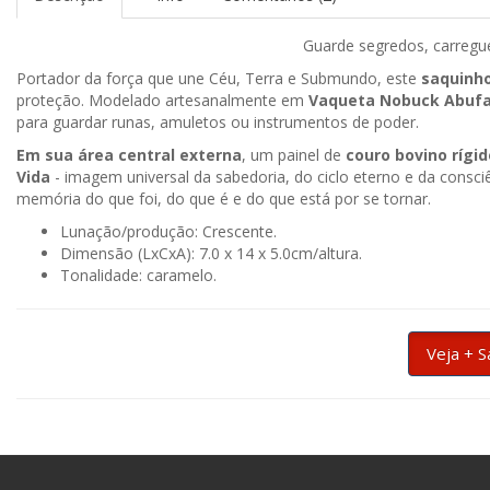
Guarde segredos, carregue
Portador da força que une Céu, Terra e Submundo, este
saquinh
proteção. Modelado artesanalmente em
Vaqueta Nobuck Abufa
para guardar runas, amuletos ou instrumentos de poder.
Em sua
área central externa
, um painel de
couro bovino rígid
Vida
- imagem universal da sabedoria, do ciclo eterno e da consc
memória do que foi, do que é e do que está por se tornar.
Lunação/produção: Crescente.
Dimensão (LxCxA): 7.0 x 14 x 5.0cm/altura.
Tonalidade: caramelo.
Veja + S