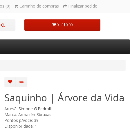
os (0)
Carrinho de compras
Finalizar pedido
0 - R$0,00
Saquinho | Árvore da Vida
Artesã:
Simone G.Pedrolli
Marca: Armazém3bruxas
Pontos p/você: 39
Disponibilidade: 1