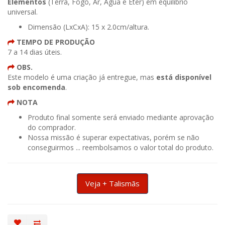
Elementos
(Terra, Fogo, Ar, Água e Éter) em equilíbrio
universal.
Dimensão (LxCxA): 15 x 2.0cm/altura.
TEMPO DE PRODUÇÃO
7 a 14 dias úteis.
OBS.
Este modelo é uma criação já entregue, mas
está disponível
sob encomenda
.
NOTA
Produto final somente será enviado mediante aprovação
do comprador.
Nossa missão é superar expectativas, porém se não
conseguirmos ... reembolsamos o valor total do produto.
Veja + Talismãs