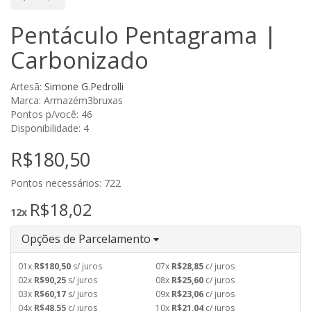
Pentáculo Pentagrama |
Carbonizado
Artesã:
Simone G.Pedrolli
Marca: Armazém3bruxas
Pontos p/você: 46
Disponibilidade: 4
R$180,50
Pontos necessários: 722
R$18,02
12x
Opções de Parcelamento
01x
R$180,50
s/ juros
07x
R$28,85
c/ juros
02x
R$90,25
s/ juros
08x
R$25,60
c/ juros
03x
R$60,17
s/ juros
09x
R$23,06
c/ juros
04x
R$48,55
c/ juros
10x
R$21,04
c/ juros