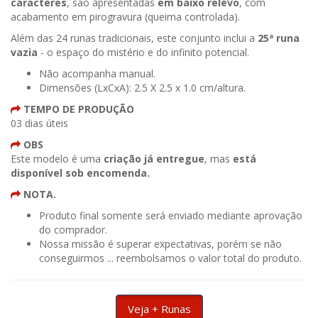
caracteres
, são apresentadas
em baixo relevo
, com
acabamento em pirogravura (queima controlada).
Além das 24 runas tradicionais, este conjunto inclui a
25ª runa
vazia
- o espaço do mistério e do infinito potencial.
Não acompanha manual.
Dimensões (LxCxA): 2.5 X 2.5 x 1.0 cm/altura.
TEMPO DE PRODUÇÃO
03 dias úteis
OBS
Este modelo é uma
criação já entregue
, mas
está
disponível sob encomenda.
NOTA.
Produto final somente será enviado mediante aprovação
do comprador.
Nossa missão é superar expectativas, porém se não
conseguirmos ... reembolsamos o valor total do produto.
Veja + Runas