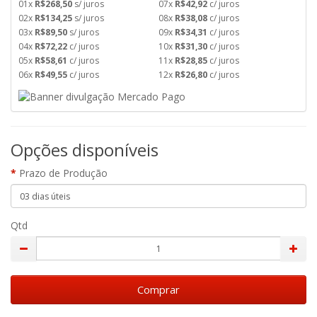
01x
R$268,50
s/ juros
07x
R$42,92
c/ juros
02x
R$134,25
s/ juros
08x
R$38,08
c/ juros
03x
R$89,50
s/ juros
09x
R$34,31
c/ juros
04x
R$72,22
c/ juros
10x
R$31,30
c/ juros
05x
R$58,61
c/ juros
11x
R$28,85
c/ juros
06x
R$49,55
c/ juros
12x
R$26,80
c/ juros
Opções disponíveis
Prazo de Produção
Qtd
Comprar